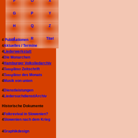
F
O
X
G
P
Y
H
Q
Z
I
R
Titel
4
Publikationen
4
Aktuelles / Termine
4
Liederwerkstatt
4
Die Monarchen
4
Hamburger Volksliedarchiv
4
Tonsplitter
Zeitschrift
4
Tonsplitter
des Monats
4
Musik von unten
4
Dienstleistungen
4
Liedersuchdienst/Archiv
Historische Dokumente
4
Folkrevival in Slowenien?
4
Slowenien nach dem Krieg
4
Graphikdesign