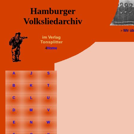
Hamburger
Volksliedarchiv
Wir üb
>
im Verlag
Tonsplitter
4
Home
A
J
S
B
K
T
C
L
U
D
M
V
E
N
W