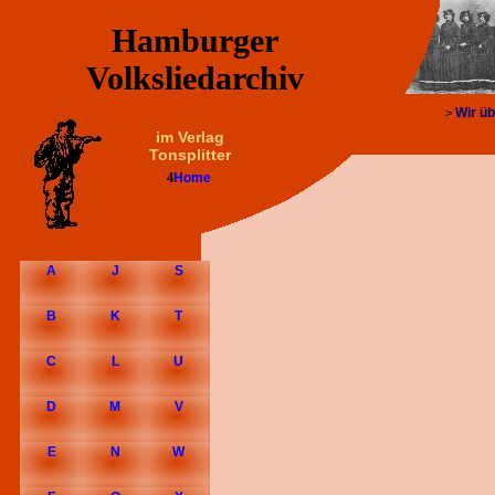
Hamburger
Volksliedarchiv
Wir üb
>
im Verlag
Tonsplitter
4
Home
A
J
S
B
K
T
C
L
U
D
M
V
E
N
W