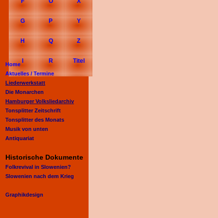
F
O
X
G
P
Y
H
Q
Z
I
R
Titel
Home
Aktuelles /
Termine
Liederwerkstatt
Die Monarchen
Hamburger Volksliedarchiv
Tonsplitter Zeitschrift
Tonsplitter des Monats
Musik von unten
Antiquariat
Historische Dokumente
Folkrevival in Slowenien?
Slowenien nach dem Krieg
Graphikdesign