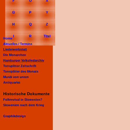
F
O
X
G
P
Y
H
Q
Z
I
R
Titel
Home
Aktuelles /
Termine
Liederwerkstatt
Die Monarchen
Hamburger Volksliedarchiv
Tonsplitter Zeitschrift
Tonsplitter des Monats
Musik von unten
Antiquariat
Historische Dokumente
Folkrevival in Slowenien?
Slowenien nach dem Krieg
Graphikdesign