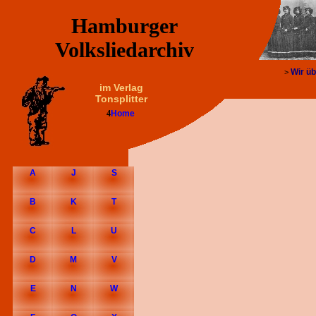
Hamburger
Volksliedarchiv
Wir üb
>
im Verlag
Tonsplitter
4
Home
A
J
S
B
K
T
C
L
U
D
M
V
E
N
W