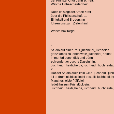
der Philister Chor dann schreit:
Welche Unbescheidenheit!
10.
Doch es siegt der Arbeit Kraft …
über die Philisterschaft. …
Einigkeit und Brudersinn
führen uns zum Zielen hin!
Worte: Max Kegel
1.
Studio auf einer Reis, juchheidi, juchheida,
ganz famos zu leben weiß, juchheidi, heida!
immerfort durch dick und dünn
schlendert er durchs Dasein hin.
Juchheidi, heidi, heida, juchheidi, huchheida, 
2.
Hat der Studio auch kein Geld, juchheidi, juc
ist er drum nicht schlecht bestellt, juchheidi, h
Manches feiste Pfäffelein
ladet ihn zum Frühstück ein.
Juchheidi, heidi, heida, juchheidi, huchheida, 