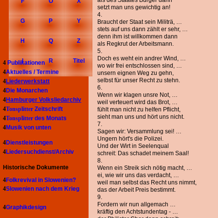
als des Staates Bürger dann
F
O
X
setzt man uns gewichtig an!
4.
G
P
Y
Braucht der Staat sein Militrä, …
stets auf uns dann zählt er sehr, …
denn ihm ist willkommen dann
H
Q
Z
als Regkrut der Arbeitsmann.
5.
Doch es weht ein andrer Wind, …
I
R
Titel
4
Publikationen
wo wir frei entschlossen sind, …
4
Aktuelles / Termine
unsern eignen Weg zu gehn,
selbst für unser Recht zu stehn.
4
Liederwerkstatt
6.
4
Die Monarchen
Wenn wir klagen unsre Not, …
4
Hamburger Volksliedarchiv
weil verteuert wird das Brot, …
4
Tonsplitter
Zeitschrift
fühlt man nicht zu helfen Pflicht,
sieht man uns und hört uns nicht.
4
Tonsplitter
des Monats
7.
4
Musik von unten
Sagen wir: Versammlung sei! …
Ungern hört's die Polizei.
4
Dienstleistungen
Und der Wirt in Seelenqual
4
Liedersuchdienst/Archiv
schreit: Das schadet meinem Saal!
8.
Historische Dokumente
Wenn ein Streik sich nötig macht, …
ei, wie wir uns das verdacht, …
4
Folkrevival in Slowenien?
weil man selbst das Recht uns nimmt,
4
Slowenien nach dem Krieg
das der Arbeit Preis bestimmt.
9.
Fordern wir nun allgemach …
4
Graphikdesign
kräftig den Achtstundentag - …