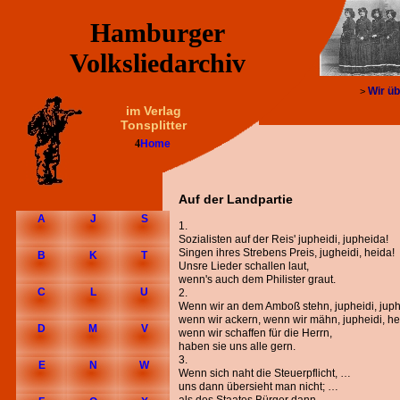
Hamburger
Volksliedarchiv
Wir üb
>
im Verlag
Tonsplitter
4
Home
Auf der Landpartie
A
J
S
1.
Sozialisten auf der Reis' jupheidi, jupheida!
Singen ihres Strebens Preis, jugheidi, heida!
B
K
T
Unsre Lieder schallen laut,
wenn's auch dem Philister graut.
C
L
U
2.
Wenn wir an dem Amboß stehn, jupheidi, juph
wenn wir ackern, wenn wir mähn, jupheidi, he
D
M
V
wenn wir schaffen für die Herrn,
haben sie uns alle gern.
3.
E
N
W
Wenn sich naht die Steuerpflicht, …
uns dann übersieht man nicht; …