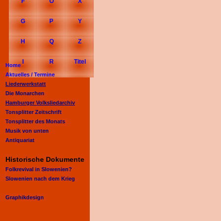
F
O
X
G
P
Y
H
Q
Z
I
R
Titel
Home
Aktuelles /
Termine
Liederwerkstatt
Die Monarchen
Hamburger Volksliedarchiv
Tonsplitter Zeitschrift
Tonsplitter des Monats
Musik von unten
Antiquariat
Historische Dokumente
Folkrevival in Slowenien?
Slowenien nach dem Krieg
Graphikdesign