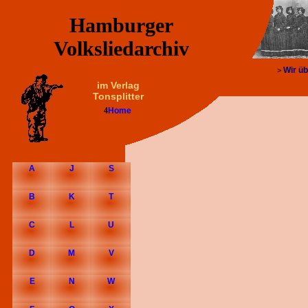
Hamburger
Volksliedarchiv
Wir üb
>
im Verlag
Tonsplitter
4
Home
A
J
S
B
K
T
C
L
U
D
M
V
E
N
W