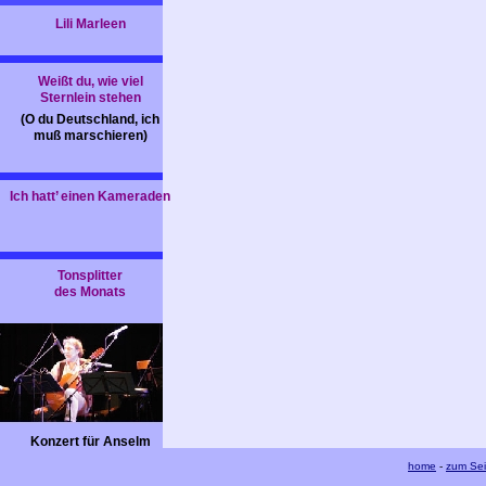
Lili Marleen
Weißt du, wie viel
Sternlein stehen
(O du Deutschland, ich
muß marschieren)
Ich hatt’ einen Kameraden
Tonsplitter
des Monats
Konzert für Anselm
Noffke am 7.12.2004 im
home
-
zum Se
Polittbüro