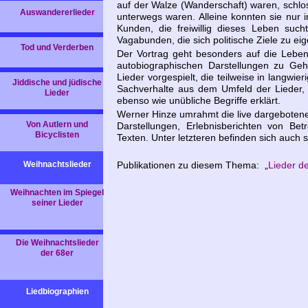
auf der Walze (Wanderschaft) waren, schlo
Auswandererlieder
unterwegs waren. Alleine konnten sie nur
Kunden, die freiwillig dieses Leben suc
Vagabunden, die sich politische Ziele zu ei
Tod und Verderben
Der Vortrag geht besonders auf die Lebe
autobiographischen Darstellungen zu Ge
Lieder vorgespielt, die teilweise in langwi
Jiddische und jüdische
Sachverhalte aus dem Umfeld der Lieder,
Lieder
ebenso wie unübliche Begriffe erklärt.
Werner Hinze umrahmt die live dargebotenen 
Von Autlern und
Darstellungen, Erlebnisberichten von Be
Bicyclisten
Texten. Unter letzteren befinden sich auch 
Weihnachtslieder
Publikationen zu diesem Thema: „
Lieder d
Weihnachten im Spiegel
seiner Lieder
Die Weihnachtslieder
der 68er
Liedbiographien