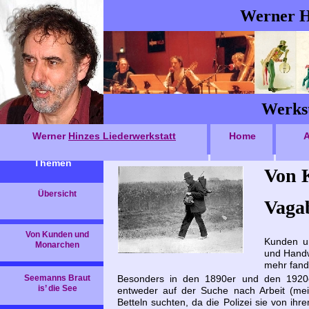
Werner H
Werkst
Werner
Hinzes Liederwerkstatt
Home
A
Themen
Von 
Übersicht
Vaga
Von Kunden und
Kunden u
Monarchen
und Handw
mehr fand
Seemanns Braut
Besonders in den 1890er und den 1920e
is’ die See
entweder auf der Suche nach Arbeit (mei
Betteln suchten, da die Polizei sie von ihr