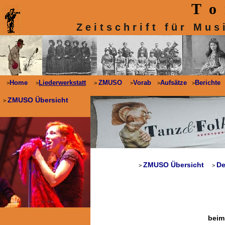
T o 
Z e i t s c h r i f t f ü r M u s
Home
Liederwerkstatt
ZMUSO
Vorab
Aufsätze
Berichte
>
>
>
>
>
>
ZMUSO Übersicht
>
ZMUSO Übersicht
De
>
>
beim