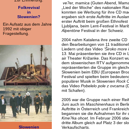
Zur Erinnerung:
ve?er, mamica
(Guten Abend, Mama
Folkrevival
„Lied der Woche“ des nationalen Rad
in
konnten sie Werbung für ihre CD m
Slowenien?
ergaben sich erste Auftritte im Auslan
erster Auftritt beim großen Ethnofest
Ein Aufsatz aus dem Jahre
Ljubljana, beim Lent-Festival in Mar
1992 mit obiger
Alpentöne
Festival in der Schweiz.
Fragestellung.
2004 nahm Katalena ihre zweite CD ‘
den Bearbeitungen von 11 traditione
Liedern und das Video
‘Široko more 
13. Mai präsentierten sie ihre CD in 
air Theater Križanke. Das Konzert 
dem slowenischen RTV aufgenomm
repräsentierten die Gruppe im gleic
Slowenien beim EBU (European Broa
Festival und spielten beim bedeuten
populärer Musik in Slowenien
Rock 
das Video
Pobelelo pole z ovcama
(D
mit Schafen).
2005 war die Gruppe nach einer Reih
Juni auch im
Maschinenhaus
in Berli
Auftritte in Österreich und Frankreic
begannen sie die Aufnahmen für ihr d
Kme?ka ohcet
. Im Februar 2006 sti
dritte Album gleich auf Platz 3 der 
Slowenien
Verkaufscharts.