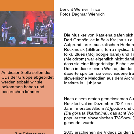
Bericht Werner Hinze
Fotos Dagmar Wienrich
Die Musiker von Katalena trafen sich
Dorf Ormošnjice in Bela Krajina zu 
Aufgrund ihrer musikalischen Herkunf
Rockmusik (Sfiltrom, Terra mystica, B
folk), Blues (Moj boogie band) und T
(Melodrom) war eigentlich nicht dami
dass sie eine längerfristige Einheit 
Doch in dieser einen Woche, die de
An dieser Stelle sollen die
dauerte spielten sie verschiedene tra
CDs der Gruppe abgebildet
slowenische Melodien aus dem Arch
werden sobald wir sie
Instituts in Ljubljana.
bekommen haben und
besprechen können.
Nach einem ersten gemeinsamen Auft
Rockfestival im Dezember 2001 ersc
Jahr ihr erstes Album
(Z)godbe
und d
(Da göra ta škarbinina)
, das acht Wo
populärsten slowenischen TV-Show (
gesendet wurde.
2003 erschienen die Videos zu den 