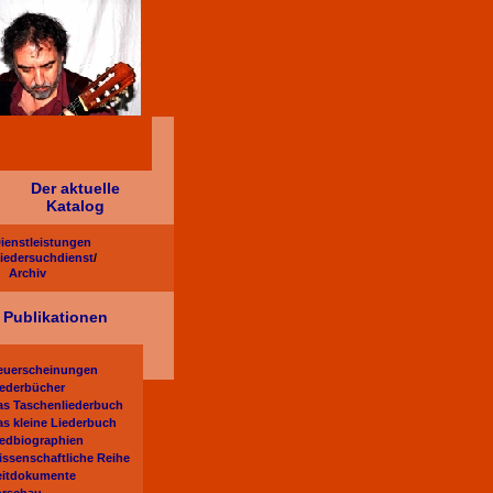
Der aktuelle
Katalog
ienstleistungen
iedersuchdienst
/
Archiv
Publikationen
euerscheinungen
iederbücher
as Taschenliederbuch
as kleine Liederbuch
iedbiographien
issenschaftliche Reihe
eitdokumente