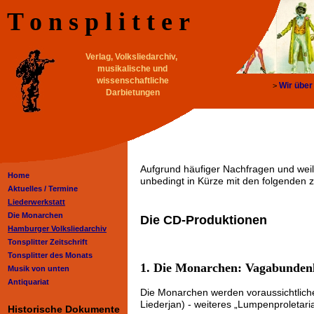
T o n s p l i t t e r
Verlag, Volksliedarchiv,
musikalische und
wissenschaftliche
Wir über
>
Darbietungen
Aufgrund häufiger Nachfragen und weil 
Home
unbedingt in Kürze mit den folgenden 
Aktuelles /
Termine
Liederwerkstatt
Die Monarchen
Die CD-Produktionen
Hamburger Volksliedarchiv
Tonsplitter Zeitschrift
Tonsplitter des Monats
1. Die Monarchen: Vagabundenl
Musik von unten
Antiquariat
Die Monarchen werden voraussichtlich
Liederjan) - weiteres „Lumpenproletari
Historische Dokumente