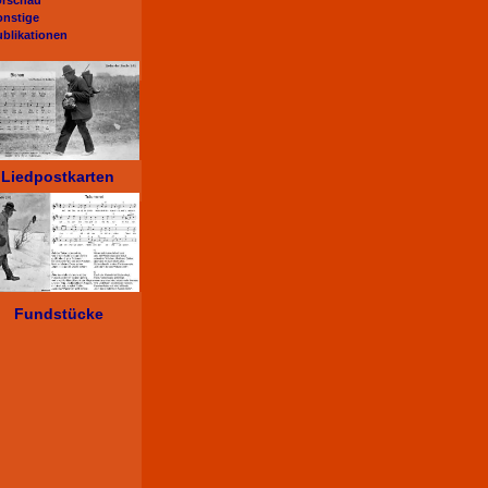
orschau
onstige
ublikationen
Liedpostkarten
Fundstücke