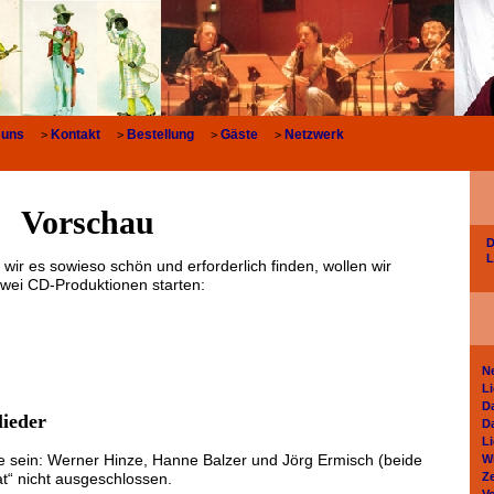
 uns
Kontakt
Bestellung
Gäste
Netzwerk
>
>
>
>
Vorschau
D
L
wir es sowieso schön und erforderlich finden, wollen wir
zwei CD-Produktionen starten:
N
L
D
ieder
D
L
e sein: Werner Hinze, Hanne Balzer und Jörg Ermisch (beide
W
at“ nicht ausgeschlossen.
Z