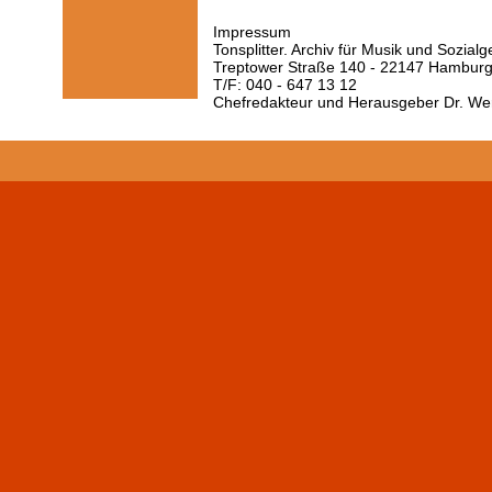
Impressum
Tonsplitter. Archiv für Musik und Sozial
Treptower Straße 140 - 22147 Hambur
T/F: 040 - 647 13 12
Chefredakteur und Herausgeber Dr. We