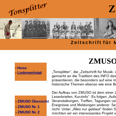
Z
Z
e
i
t
s
c
h
r
i
f
t
f
ü
r
ZMUSO: 
Home
>
„Tonsplitter“, die „Zeitschrift für Mus
Liederwerkstatt
>
gemacht an die Tradition des INFO des
präsentieren, die besonders auf eine 
historische Themen ebenso wie eine B
Der Aufbau von ZMUSO ist dem einer Zei
Leserbriefen, Kurzinfo“. Es folgen „Auf
Veranstaltungen, Treffen, Tagungen usw
ZMUSO Übersicht
>
Ereignisse und Meldungen anderer. Sel
ZMUSO Nr. 1
>
nicht. Unter „Alles nur geklaut“ finde
ZMUSO Nr. 2
>
möchten wir ein interessantes Projekt v