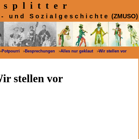
s p l i t t e r
 k - u n d S o z i a l g e s c h i c h t e (ZMUSO)
Potpourri
Besprechungen
Alles nur geklaut
Wir stellen vor
>
>
>
>
ir stellen vor