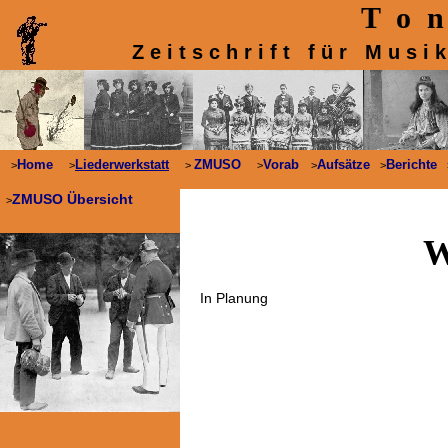
T o n 
Z e i t s c h r i f t f ü r M u s i
Home
Liederwerkstatt
ZMUSO
Vorab
Aufsätze
Berichte
>
>
>
>
>
>
ZMUSO Übersicht
>
W
In Planung