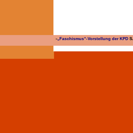
„Faschismus“-Vorstellung der KPD
S
>