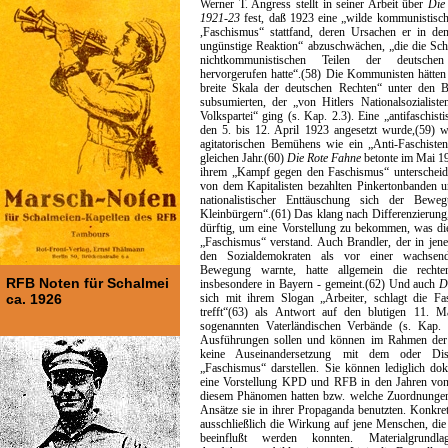
Werner T. Angress stellt in seiner Arbeit über
Die
1921-23
fest, daß 1923 eine „wilde kommunistisc
,Faschismus“ stattfand, deren Ursachen er in de
ungünstige Reaktion“ abzuschwächen, „die die Schl
nichtkommunistischen Teilen der deutschen
hervorgerufen hatte“.(58) Die Kommunisten hätten 
breite Skala der deutschen Rechten“ unter den B
subsumierten, der „von Hitlers Nationalsozialist
Volkspartei“ ging (s. Kap. 2.3). Eine „antifaschist
den 5. bis 12. April 1923 angesetzt wurde,(59) 
agitatorischen Bemühens wie ein „Anti-Faschiste
gleichen Jahr.(60)
Die Rote Fahne
betonte im Mai 1
ihrem „Kampf gegen den Faschismus“ unterschei
von dem Kapitalisten bezahlten Pinkertonbanden u
nationalistischer Enttäuschung sich der Beweg
Kleinbürgern“.(61) Das klang nach Differenzierung
dürftig, um eine Vorstellung zu bekommen, was di
„Faschismus“ verstand. Auch Brandler, der in jen
den Sozialdemokraten als vor einer wachsende
Bewegung warnte, hatte allgemein die recht
RFB Noten für Schalmei
insbesondere in Bayern - gemeint.(62) Und auch
D
ca. 1926
sich mit ihrem Slogan „Arbeiter, schlagt die Fa
trefft“(63) als Antwort auf den blutigen 11. M
sogenannten Vaterländischen Verbände (s. Kap. 
Ausführungen sollen und können im Rahmen der 
keine Auseinandersetzung mit dem oder Di
„Faschismus“ darstellen. Sie können lediglich do
eine Vorstellung KPD und RFB in den Jahren vo
diesem Phänomen hatten bzw. welche Zuordnungen 
Ansätze sie in ihrer Propaganda benutzten. Konkret
ausschließlich die Wirkung auf jene Menschen, di
beeinflußt werden konnten. Materialgrundl