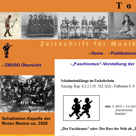
T o 
Z e i t s c h r i f t f ü r M u s i
Home
Publikation
>
>
„Faschismus“-Vorstellung der
>
ZMUSO Übersicht
>
Schalmeienklänge im Fackelschein
Auszug: Kap. 4.2.2.1 (S. 312-322) - Fußnoten S. 6
Abb. 1
HVZ v. 4.6.192
„Faschistische
Bazillen“
Schalmeien-Kapelle der
Roten Marine ca. 1926
„Der Faschismus“ oder: Der Rest der Welt als 