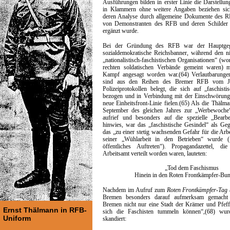
Ausführungen bilden in erster Linie die Darstell
in Klammern ohne weitere Angaben beziehen sich
deren Analyse durch allgemeine Dokumente des 
von Demonstranten des RFB und deren Schilder 
ergänzt wurde.
Bei der Gründung des RFB war der Hauptgegn
sozialdemokratische Reichsbanner, während den n
„nationalistisch-faschistischen Organisationen“ (wo
rechten soldatischen Verbände gemeint waren) 
Kampf angesagt worden war.(64) Verlautbarunge
sind aus den Reihen des Bremer RFB vom J
Polizeiprotokollen belegt, die sich auf „faschisti
bezogen und in Verbindung mit der Einschwörung
neue Einheitsfront-Linie fielen.(65) Als die Thälm
September des gleichen Jahres zur „Werbewoc
aufrief und besonders auf die spezielle „Bearbe
hinwies, war das „faschistische Gesindel“ als Ge
das „zu einer stetig wachsenden Gefahr für die Arb
seiner „Wühlarbeit in den Betrieben“ wurde (
öffentliches Auftreten“). Propagandazettel, 
Arbeitsamt verteilt worden waren, lauteten:
„Tod dem Faschismus
Hinein in den Roten Frontkämpfer-Bun
Nachdem im Aufruf zum
Roten Frontkämpfer-Tag
Bremen besonders darauf aufmerksam gemacht
Bremen nicht nur eine Stadt der Krämer und Pfeffe
Ernst Thälmann in RFB-
sich die Faschisten tummeln können“,(68) wur
Uniform
skandiert: