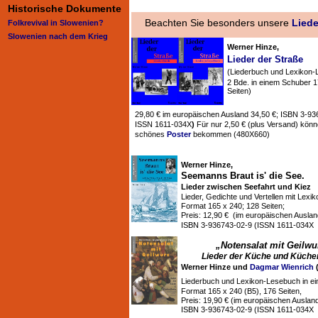
Historische Dokumente
Beachten Sie besonders unsere
Lied
Folkrevival in Slowenien?
Slowenien nach dem Krieg
Werner Hinze,
Lieder der Straße
(Liederbuch und Lexikon-
2 Bde. in einem Schuber 1
Seiten)
29,80 € im europäischen Ausland 34,50 €; ISBN 3-93
ISSN 1611-034X
)
Für nur 2,50 € (plus Versand) könn
schönes
Poster
bekommen (480X660)
Werner Hinze,
Seemanns Braut is' die See.
Lieder zwischen Seefahrt und Kiez
Lieder, Gedichte und Vertellen mit Lexi
Format 165 x 240; 128 Seiten;
Preis: 12,90 € (im europäischen Auslan
ISBN 3-936743-02-9 (ISSN 1611-034X
„Notensalat mit Geilwu
Lieder der Küche und Küchen
Werner Hinze und
Dagmar Wienrich
(
Liederbuch und Lexikon-Lesebuch in e
Format 165 x 240 (B5), 176 Seiten,
Preis: 19,90 € (im europäischen Ausland
ISBN 3-936743-02-9 (ISSN 1611-034X