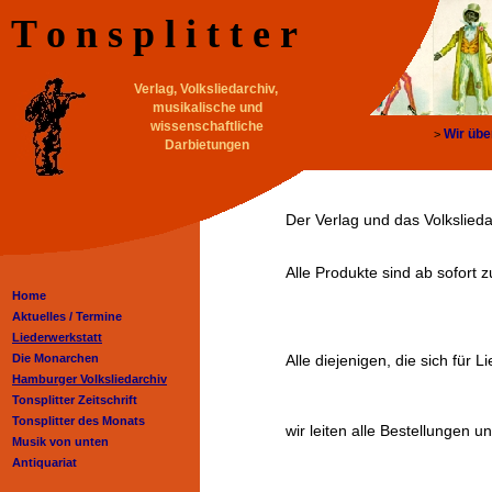
T o n s p l i t t e r
Verlag, Volksliedarchiv,
musikalische und
wissenschaftliche
Wir übe
>
Darbietungen
Der Verlag und das Volksliedar
Alle Produkte sind ab sofort 
Home
Aktuelles /
Termine
Liederwerkstatt
Die Monarchen
Alle diejenigen, die sich für 
Hamburger Volksliedarchiv
Tonsplitter Zeitschrift
Tonsplitter des Monats
wir leiten alle Bestellungen u
Musik von unten
Antiquariat