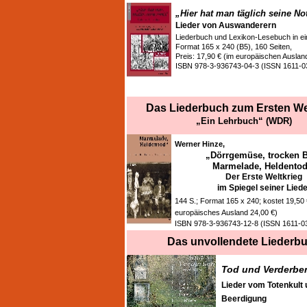
„Hier hat man täglich seine No
Lieder von Auswanderern
Liederbuch und Lexikon-Lesebuch in e
Format 165 x 240 (B5), 160 Seiten,
Preis: 17,90 € (im europäischen Ausland
ISBN 978-3-936743-04-3 (ISSN 1611-
Das Liederbuch zum Ersten We
„Ein Lehrbuch“ (WDR)
Werner Hinze,
„Dörrgemüse, trocken B
Marmelade, Heldentod
Der Erste Weltkrieg
im Spiegel seiner Lied
144 S.; Format 165 x 240; kostet 19,5
europäisches Ausland 24,00 €)
ISBN 978-3-936743-12-8 (ISSN 1611-0
Das unvollendete Liederb
Tod und Verderbe
Lieder vom Totenkult
Beerdigung