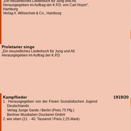
„Ein neuzeitliches Liederbuch für Jung und Alt.
Herausgegeben im Auftrag der K.P.D. von Carl Hoym",
Hamburg
Verlag A. Willaschek & Co., Hamburg
Proletarier singe
„Ein neuzeitliches Liederbuch für Jung und Alt.
Herausgegeben im Auftrag der K.P.D.
Kampflieder
1919/20
1. Herausgegeben von der Freien Sozialistischen Jugend
Deutschlands
Verlag Junge Garde / Berlin (Preis 75 Pfg.)
Berliner Musikalien Druckerei GmbH
2. wie oben (21. - 40. Tausend / Preis 2,25 Mark)