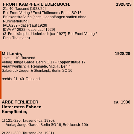
FRONT KÄMPFER LIEDER BUCH,
1928/29
21.-40. Tausend [1928/29]
Rot-Front-Verlag / Ernst Thälmann / Berlin SO 16,
Brückenstraße 6a [nach Liedanfängen sortiert ohne
Nummerierung]
[ALA 239 - datiert auf 1928]
[DVA V7 2922 - datiert auf 1929]
(3. Frontkämpfer-Liederbuch [ca. 1927] Rot-Front-Verlag /
Ernst Thälmann)
Mit Lenin,
1928/29
links: 1.-10. Tausend
Verlag Junge Garde, Berlin O 17 - Koppenstraße 17
Verantwortlich: H. Remmele, M.d.R., Berlin
Saladruck Zieger & Steinkopf,, Berlin SO 16
rechts: 21.-40. Tausend
ARBEITERLIEDER
ca. 1930
Unter roten Fahnen.
Kampflieder,
1) 121.-220. Tausend (ca. 1930),
Verlag Junge Garde, Berlin SO 16, Brückenstr. 10b.
2) 221.-330. Tausend (ca. 1931),