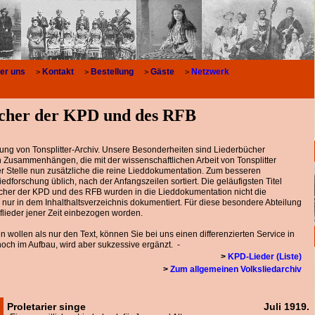
er uns
Kontakt
Bestellung
Gäste
Netzwerk
>
>
>
>
cher der KPD und des RFB
lung von Tonsplitter-Archiv. Unsere Besonderheiten sind Liederbücher
Zusammenhängen, die mit der wissenschaftlichen Arbeit von Tonsplitter
 Stelle nun zusätzliche die reine Lieddokumentation. Zum besseren
iedforschung üblich, nach der Anfangszeilen sortiert. Die geläufigsten Titel
cher der KPD und des RFB wurden in die Lieddokumentation nicht die
 nur in dem Inhalthaltsverzeichnis dokumentiert. Für diese besondere Abteilung
flieder jener Zeit einbezogen worden.
 wollen als nur den Text, können Sie bei uns einen differenzierten Service in
och im Aufbau, wird aber sukzessive ergänzt. -
>
KPD-Lieder (Liste)
>
Zum allgemeinen Volksliedarchiv
Proletarier singe
Juli 1919.