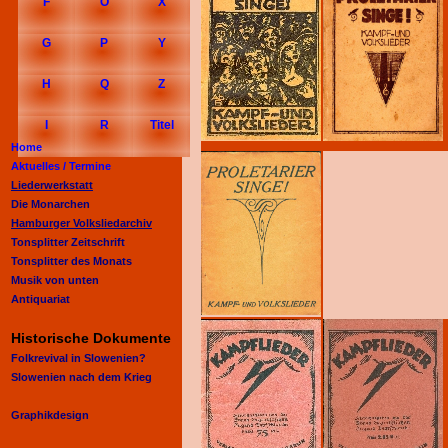
F
O
X
G
P
Y
H
Q
Z
I
R
Titel
Home
Aktuelles /
Termine
Liederwerkstatt
Die Monarchen
Hamburger Volksliedarchiv
Tonsplitter Zeitschrift
Tonsplitter des Monats
Musik von unten
Antiquariat
Historische Dokumente
Folkrevival in Slowenien?
Slowenien nach dem Krieg
Graphikdesign