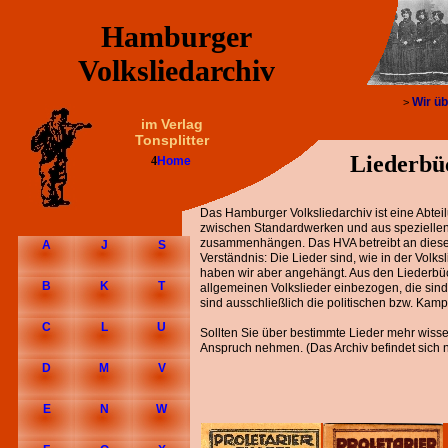
Hamburger
Volksliedarchiv
Wir üb
>
im Verlag
Tonsplitter
Liederbü
4
Home
Das Hamburger Volksliedarchiv ist eine Abtei
zwischen Standardwerken und aus speziellen 
zusammenhängen. Das HVA betreibt an dieser
A
J
S
Verständnis: Die Lieder sind, wie in der Volksl
haben wir aber angehängt. Aus den Liederbü
B
K
T
allgemeinen Volkslieder einbezogen, die sind
sind ausschließlich die politischen bzw. Kamp
C
L
U
Sollten Sie über bestimmte Lieder mehr wissen
Anspruch nehmen. (Das Archiv befindet sich n
D
M
V
E
N
W