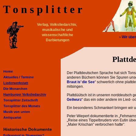
T o n s p l i t t e r
Verlag, Volksliedarchiv,
musikalische und
wissenschaftliche
Wir übe
>
Darbietungen
Plattde
Home
Der Plattdeutschen Sprache hat sich Tons
Aktuelles /
Termine
anderen Büchern können Sie Spuren unser
Braut is’ die See
“ schwerlich ohne platt
Liederwerkstatt
mitsingen.
Die Monarchen
Hamburger Volksliedarchiv
Plattdüütsch ist in unseren norddeutsch g
Geilwurz
“ das ein oder andere im Lied- od
Tonsplitter Zeitschrift
Tonsplitter des Monats
Ein besonderes Schmankerl bringen wir u
Musik von unten
Peter Wiepert dokumentierte in „Fehmarns
Antiquariat
„Reise eines Tippelbruders von Eutin übe
„Maler Krischan“ verbrochen hatte“:
Historische Dokumente
Folkrevival in Slowenien?