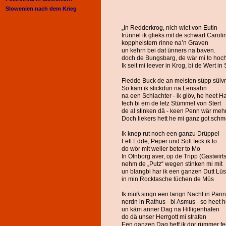
Slowenien nach dem Krieg
„In Redderkrog, nich wiet von Eutin
trünnel ik glieks mit de schwart Caroli
koppheistern rinne na’n Graven
un kehrn bei dat ünners na baven.
doch de Bungsbarg, de wär mi to hoch
Ik seit mi leever in Krog, bi de Wert i
Fiedde Buck de an meisten süpp sülvn
So käm ik stickdun na Lensahn
na een Schlachter - ik glöv, he heet H
fech bi em de letz Stümmel von Stert
de al stinken dä - keen Penn wär meh
Doch liekers hett he mi ganz got sch
Ik knep rut noch een ganzu Drüppel
Fett Edde, Peper und Solt feck ik to
do wör mit weller beter to Mo
In Olnborg aver, op de Tripp (Gastwirts
nehm de „Putz“ wegen stinken mi mit
un blangbi har ik een ganzen Dutt Lüs
in min Rocktasche tüchen de Müs
Ik müß singn een langn Nacht in Pan
nerdn in Rathus - bi Asmus - so heet 
un käm anner Dag na Hilligenhafen
do dä unser Herrgott mi strafen
Een ganzen Dag heff ik dor rümmer f