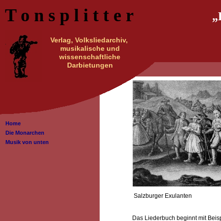
T o n s p l i t t e r
„Hie
Verlag, Volksliedarchiv,
musikalische und
wissenschaftliche
Wir über uns
Kon
Darbietungen
Home
Die Monarchen
Musik von unten
Salzburger Exulanten
Das Liederbuch beginnt mit Beis