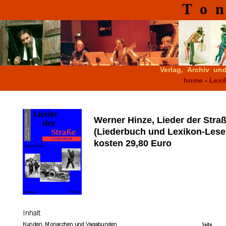
T o n 
Verlag, Archiv un
home
-
Lexi
Werner Hinze, Lieder der Stra
(Liederbuch und Lexikon-Leseb
kosten 29,80 Euro