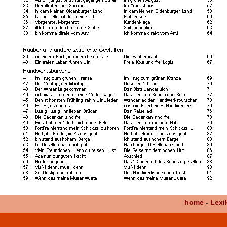
home
-
Lexi